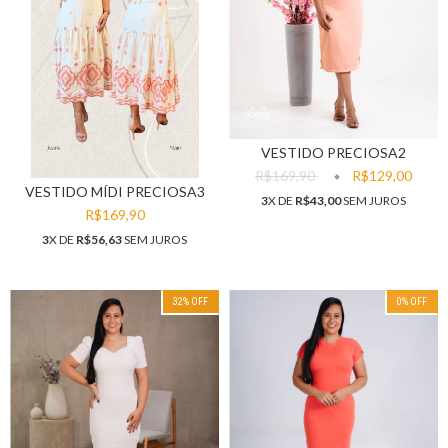
VESTIDO PRECIOSA2
R$169,90
R$129,00
VESTIDO MÍDI PRECIOSA3
3
X DE
R$43,00
SEM JUROS
R$169,90
3
X DE
R$56,63
SEM JUROS
32
% OFF
0
% OFF