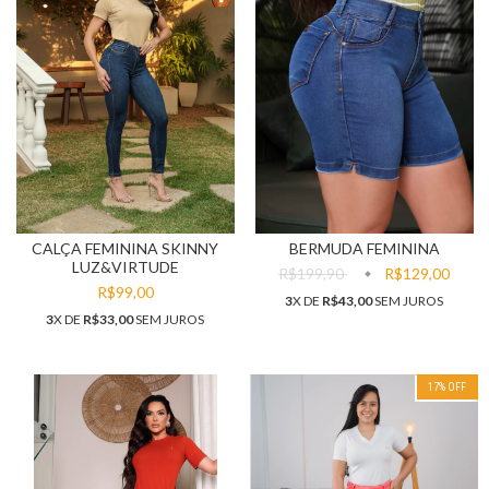
CALÇA FEMININA SKINNY
BERMUDA FEMININA
LUZ&VIRTUDE
R$199,90
R$129,00
R$99,00
3
X DE
R$43,00
SEM JUROS
3
X DE
R$33,00
SEM JUROS
17
% OFF