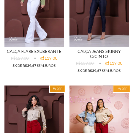
CALÇA FLARE EXUBERANTE
CALÇA JEANS SKINNY
C/CINTO
R$129,00
R$119,00
R$139,00
R$119,00
3
X DE
R$39,67
SEM JUROS
3
X DE
R$39,67
SEM JUROS
8
% OFF
14
% OFF