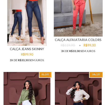
CALÇA ALFAIATARIA COLORS
R$119,90
R$99,00
CALÇA JEANS SKINNY
3
X DE
R$33,00
SEM JUROS
R$99,90
3
X DE
R$33,30
SEM JUROS
8
% OFF
14
% OFF