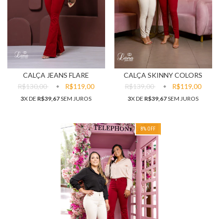
CALÇA JEANS FLARE
CALÇA SKINNY COLORS
R$130,00
R$119,00
R$139,00
R$119,00
3
X DE
R$39,67
SEM JUROS
3
X DE
R$39,67
SEM JUROS
8
% OFF