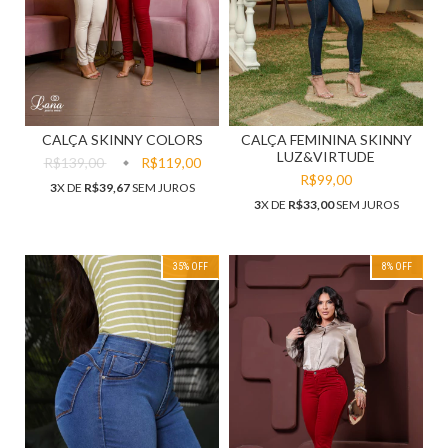
CALÇA FEMININA SKINNY
CALÇA SKINNY COLORS
LUZ&VIRTUDE
R$139,00
R$119,00
R$99,00
3
X DE
R$39,67
SEM JUROS
3
X DE
R$33,00
SEM JUROS
35
% OFF
8
% OFF